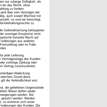
 nur solange Gültigkeit, als
en wir das Recht, ohne
ahlung zu fordern.
 wird über sein Vermögen der
llig, auch soweit Wechsel mit
ezahlt, so sind wir berechtigt,
Rückbehaltungsrechte zu
h die Geltendmachung behaupteter
er sonstiger Ansprüche nicht
sprüche keinerlei Recht auf
 Forderungen aus anderen
 Feststellung oder im Falle
rden.
ür jede Lieferung.
die Vermögenslage des Kunden
der sofortige Zahlung oder
m Vertrag zurückzutreten.
llständigen Abdeckung
s welchem Grund diese
lt die Verbindlichkeit erst
et, die gelieferten Gegenstände
zahlten Waren dürfen weder
herangezogen werden. Bei
s gesetzt werden. Werden
 so erstreckt sich unser
 Forderungen des Kunden. Die