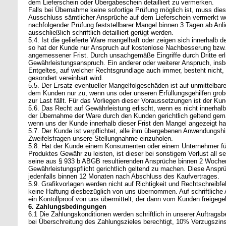
dem Lieferschein oder Übergabeschein detailliert zu vermerken.
Falls bei Übernahme keine sofortige Prüfung möglich ist, muss di
Ausschluss sämtlicher Ansprüche auf dem Lieferschein vermerkt werd
nachfolgender Prüfung feststellbarer Mangel binnen 3 Tagen ab Anl
ausschließlich schriftlich detailliert gerügt werden.
5.4. Ist die gelieferte Ware mangelhaft oder zeigen sich innerhalb d
so hat der Kunde nur Anspruch auf kostenlose Nachbesserung bzw. 
angemessener Frist. Durch unsachgemäße Eingriffe durch Dritte erli
Gewährleistungsanspruch. Ein anderer oder weiterer Anspruch, ins
Entgeltes, auf welcher Rechtsgrundlage auch immer, besteht nicht, 
gesondert vereinbart wird.
5.5. Der Ersatz eventueller Mangelfolgeschäden ist auf unmittelba
dem Kunden nur zu, wenn uns oder unseren Erfüllungsgehilfen grobe
zur Last fällt. Für das Vorliegen dieser Voraussetzungen ist der Kun
5.6. Das Recht auf Gewährleistung erlischt, wenn es nicht innerh
der Übernahme der Ware durch den Kunden gerichtlich geltend gemac
wenn uns der Kunde innerhalb dieser Frist den Mangel angezeigt ha
5.7. Der Kunde ist verpflichtet, alle ihm übergebenen Anwendungsh
Zweifelsfragen unsere Stellungnahme einzuholen.
5.8. Hat der Kunde einem Konsumenten oder einem Unternehmer für
Produktes Gewähr zu leisten, ist dieser bei sonstigem Verlust all se
seine aus § 933 b ABGB resultierenden Ansprüche binnen 2 Wochen
Gewährleistungspflicht gerichtlich geltend zu machen. Diese Ansp
jedenfalls binnen 12 Monaten nach Abschluss des Kaufvertrages.
5.9. Grafikvorlagen werden nicht auf Richtigkeit und Rechtschreibfe
keine Haftung diesbezüglich von uns übernommen. Auf schriftliche
ein Kontollproof von uns übermittelt, der dann vom Kunden freigege
6. Zahlungsbedingungen
6.1 Die Zahlungskonditionen werden schriftlich in unserer Auftragsbe
bei Überschreitung des Zahlungszieles berechtigt, 10% Verzugszins