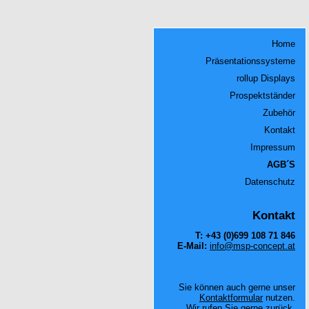
Home
Präsentationssysteme
rollup Displays
Prospektständer
Zubehör
Kontakt
Impressum
AGB´S
Datenschutz
Kontakt
T:
+43 (0)699 108 71 846
E-Mail:
info@msp-concept.at
Sie können auch gerne unser
Kontaktformular
nutzen.
Wir rufen Sie gerne zurück.