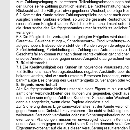
zum Zahlungseingang zu berechnen. Teilzahlungsabmachungen haben
der Kunde seine Zahlung pünktlich leistet. Bei Nichteinhaltung hab
Rücksicht auf die Fälligkeit etwa gegebener Wechsel, sofortige Bez
6.2 Kommt der Kunde seiner Zahlungsverpflichtung nicht nach oder
Ausgleich oder Konkurs eröffnet, so wird die gesamte Restschuld fä
einer späteren Fälligkeit laufen. Wird diese Restschuld nicht sofort b
die Herausgabe des Kaufgegenstandes unter Ausschluss jeglicher 
verlangen.
6.3 Die Fälligkeit des vertraglich festgelegten Entgeltes wird durc
Garantie–, Gewährleistungs–, Schadenersatz–, Produkthaftungs– od
aufgeschoben. Insbesondere steht dem Kunden wegen derartiger An
Zurückbehaltung, Zurückhaltung der Zahlung oder Aufrechnung zu.
Geschäftsfällen können nur nach deren rechtskräftiger gerichtlicher
unseres Anerkenntnisses gegen unsere Ansprüche aufgerechnet we
7. Rücktrittsrecht
7.1 Die Kreditwürdigkeit des Kunden ist notwendige Voraussetzung f
7.2 Sollten uns nach Vertragsabschluss negative Auskünfte über 
bekannt werden, sind wir nach unserem Ermessen berechtigt, entwe
bankmäßige Besicherung des Gesamtentgelts zu verlangen oder vo
8. Eigentumsvorbehalt
Alle Kaufgegenstände bleiben unser alleiniges Eigentum bis zur vo
sämtlicher Verbindlichkeiten des Kunden uns gegenüber, gleich au
entstanden sein mögen. Zahlt der Kunde mit Scheck oder Wechsel, gi
dann als abgedeckt, wenn diese Papiere eingelöst sind.
Zur Sicherung dieses Eigentumsvorbehaltes ist der Kunde verpflicht
gegen Feuer und Diebstahl zu versichern. Die nicht vollständig be
weiterveräußert noch verpfändet oder zur Sicherungsübereignung 
eventuellen Pfändungen müssen wir unverzüglich davon in Kenntni
unsere Waren entgegen dem Verbot vom Kunden dennoch veräußert,
Eigentumsvorbehalt auf die aus dieser Veräußerung resultierenden