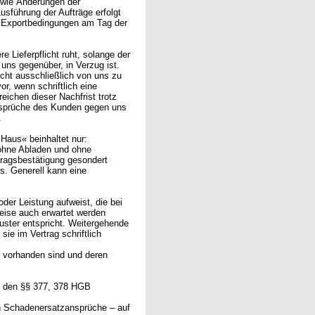
owie Änderungen der
sführung der Aufträge erfolgt
d Exportbedingungen am Tag der
e Lieferpflicht ruht, solange der
 uns gegenüber, in Verzug ist.
nicht ausschließlich von uns zu
or, wenn schriftlich eine
ichen dieser Nachfrist trotz
 Ansprüche des Kunden gegen uns
.
 Haus« beinhaltet nur:
ohne Abladen und ohne
tragsbestätigung gesondert
s. Generell kann eine
oder Leistung aufweist, die bei
weise auch erwartet werden
ster entspricht. Weitergehende
ie im Vertrag schriftlich
ts vorhanden sind und deren
äß den §§ 377, 378 HGB
h Schadenersatzansprüche – auf