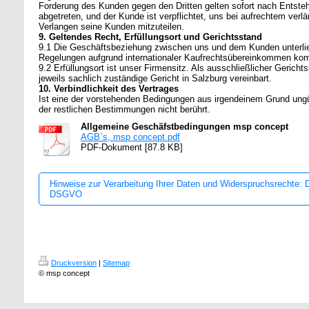
Forderung des Kunden gegen den Dritten gelten sofort nach Entsteh
abgetreten, und der Kunde ist verpflichtet, uns bei aufrechtem ver
Verlangen seine Kunden mitzuteilen.
9. Geltendes Recht, Erfüllungsort und Gerichtsstand
9.1 Die Geschäftsbeziehung zwischen uns und dem Kunden unterli
Regelungen aufgrund internationaler Kaufrechtsübereinkommen ko
9.2 Erfüllungsort ist unser Firmensitz. Als ausschließlicher Gericht
jeweils sachlich zuständige Gericht in Salzburg vereinbart.
10. Verbindlichkeit des Vertrages
Ist eine der vorstehenden Bedingungen aus irgendeinem Grund ungült
der restlichen Bestimmungen nicht berührt.
Allgemeine Geschäfstbedingungen msp concept
AGB`s, msp concept.pdf
PDF-Dokument [87.8 KB]
Hinweise zur Verarbeitung Ihrer Daten und Widerspruchsrechte: 
DSGVO
Druckversion
|
Sitemap
© msp concept