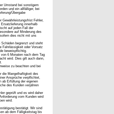
eser Umstand bei sonstigem
en und ein allfälliger, bei
ieferung/Übergabe
er Gewährleistungsfrist Fehler,
Ersatzlieferung innerhalb
scht auf jeden Fall der
besondere auf Minderung des
sofern dies nicht mit uns
re Schäden begrenzt und steht
 Fahrlässigkeit oder Vorsatz
de beweispflichtig.
alb von 6 Monaten nach dem Tag
ht wird. Dies gilt auch dann,
t.
inweise zu beachten und bei
 die Mangelhaftigkeit des
iner Ansprüche verpflichtet,
 ab Erfüllung der eigenen
rüche des Kunden verjähren
hler geprüft und es wird daher
 Anforderung vom Kunden wird
ben wird.
stätigung bestätigt. Wir sind
en ab dem Fälligkeitstag bis