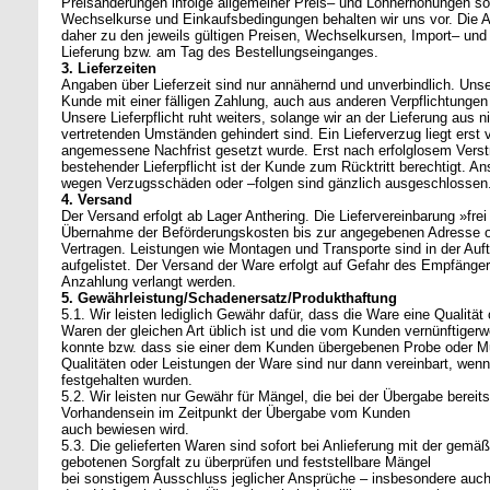
Preisänderungen infolge allgemeiner Preis– und Lohnerhöhungen s
Wechselkurse und Einkaufsbedingungen behalten wir uns vor. Die Au
daher zu den jeweils gültigen Preisen, Wechselkursen, Import– un
Lieferung bzw. am Tag des Bestellungseinganges.
3. Lieferzeiten
Angaben über Lieferzeit sind nur annähernd und unverbindlich. Unser
Kunde mit einer fälligen Zahlung, auch aus anderen Verpflichtungen
Unsere Lieferpflicht ruht weiters, solange wir an der Lieferung aus 
vertretenden Umständen gehindert sind. Ein Lieferverzug liegt erst v
angemessene Nachfrist gesetzt wurde. Erst nach erfolglosem Verstre
bestehender Lieferpflicht ist der Kunde zum Rücktritt berechtigt.
wegen Verzugsschäden oder –folgen sind gänzlich ausgeschlossen
4. Versand
Der Versand erfolgt ab Lager Anthering. Die Liefervereinbarung »frei
Übernahme der Beförderungskosten bis zur angegebenen Adresse 
Vertragen. Leistungen wie Montagen und Transporte sind in der Auf
aufgelistet. Der Versand der Ware erfolgt auf Gefahr des Empfänger
Anzahlung verlangt werden.
5. Gewährleistung/Schadenersatz/Produkthaftung
5.1. Wir leisten lediglich Gewähr dafür, dass die Ware eine Qualität 
Waren der gleichen Art üblich ist und die vom Kunden vernünftiger
konnte bzw. dass sie einer dem Kunden übergebenen Probe oder Mu
Qualitäten oder Leistungen der Ware sind nur dann vereinbart, wenn s
festgehalten wurden.
5.2. Wir leisten nur Gewähr für Mängel, die bei der Übergabe berei
Vorhandensein im Zeitpunkt der Übergabe vom Kunden
auch bewiesen wird.
5.3. Die gelieferten Waren sind sofort bei Anlieferung mit der gem
gebotenen Sorgfalt zu überprüfen und feststellbare Mängel
bei sonstigem Ausschluss jeglicher Ansprüche – insbesondere auc