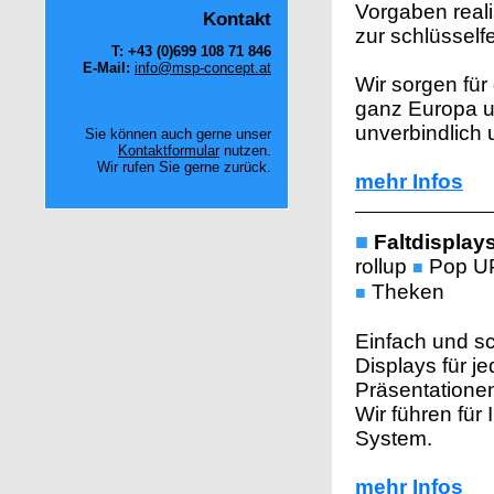
Vorgaben reali
Kontakt
zur schlüsself
T:
+43 (0)699 108 71 846
E-Mail:
info@msp-concept.at
Wir sorgen für
ganz Europa u
unverbindlich 
Sie können auch gerne unser
Kontaktformular
nutzen.
Wir rufen Sie gerne zurück.
mehr Infos
■
Faltdisplay
rollup
Pop 
■
Theken
■
Einfach und sc
Displays für j
Präsentatione
Wir führen für
System.
mehr Infos