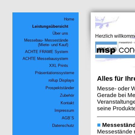
Home
Leistungsübersicht
Über uns
Herzlich willkomm
Messebau- Messestände
(Miete- und Kauf)
ACHTE FRAME System
ACHTE Messebausystem
XXL Prints
Präsentationssysteme
Alles für Ihr
rollup Displays
Messe- oder We
Prospektständer
Gerade bei Me
Zubehör
Veranstaltunge
Kontakt
seine Produkte
Impressum
AGB´S
■
Messestän
Datenschutz
Messestände 