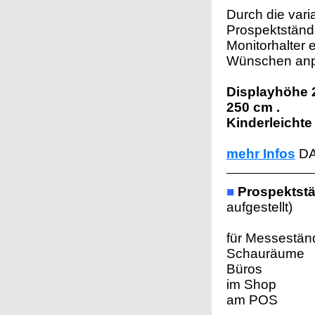
Durch die vari
Prospektstände
Monitorhalter e
Wünschen anp
Displayhöhe 2
250 cm .
Kinderleichte
mehr Infos
DA
■
Prospektst
aufgestellt)
für Messestän
Schauräume
Büros
im Shop
am POS