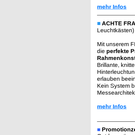
mehr Infos
■
ACHTE FRA
Leuchtkästen)
Mit unserem F
die
p
erfekte 
Rahmenkonstr
Brillante, knitt
Hinterleuchtun
erlauben bee
Kein System bie
Messearchitek
mehr Infos
■
Promotionze