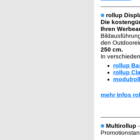
■
rollup Disp
Die kostengü
Ihren Werbeauf
Bildausführun
den Outdoorei
250 cm.
I
n verschieden
rollup Ba
rollup Cl
modulrol
mehr Infos ro
■
Multirollup
-
Promotionstan