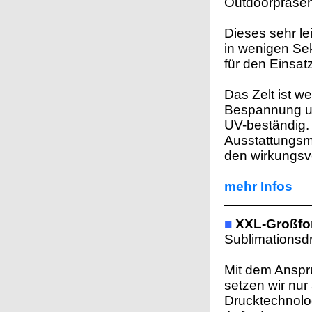
Outdoorpräsen
Dieses sehr le
in wenigen Sek
für den Einsat
Das Zelt ist we
Bespannung u
UV-beständig. 
Ausstattungsmö
den wirkungsv
mehr Infos
■
XXL-Großfo
Sublimationsd
Mit dem Anspru
setzen wir nur
Drucktechnolog